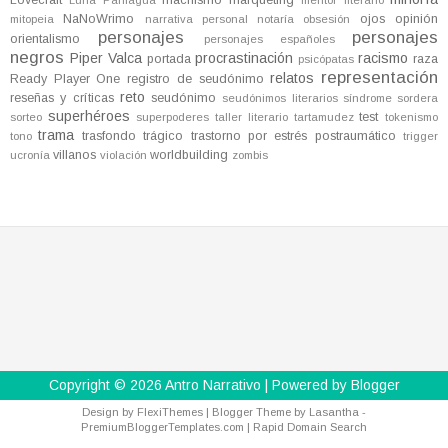
Lovecraft
machismo
marqueting
Luna Paniagua
mentor literario
NaNoWrimo
ojos
opinión
mitopeia
narrativa personal
notaría
obsesión
personajes
personajes
orientalismo
personajes españoles
negros
Piper Valca
procrastinación
racismo
portada
raza
psicópatas
representación
relatos
Ready Player One
registro de seudónimo
reto
reseñas y críticas
seudónimo
seudónimos literarios
síndrome
sordera
superhéroes
test
sorteo
superpoderes
taller literario
tartamudez
tokenismo
trama
trasfondo trágico
trastorno por estrés postraumático
tono
trigger
villanos
worldbuilding
ucronía
violación
zombis
Copyright ©
2026
Antro Narrativo
| Powered by
Blogger
Design by
FlexiThemes
| Blogger Theme by
Lasantha
-
PremiumBloggerTemplates.com
|
Rapid Domain Search