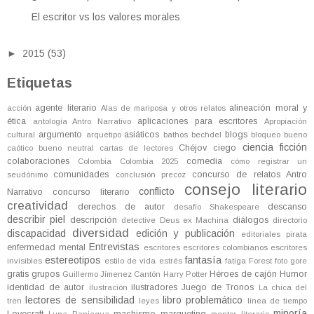
El escritor vs los valores morales
►
2015
(53)
Etiquetas
agente literario
alineación moral y
acción
Alas de mariposa y otros relatos
ética
aplicaciones para escritores
antología
Antro Narrativo
Apropiación
argumento
asiáticos
blogs
cultural
arquetipo
bathos
bechdel
bloqueo
bueno
ciencia ficción
Chéjov
ciego
caótico
bueno neutral
cartas de lectores
colaboraciones
comedia
Colombia
Colombia 2025
cómo registrar un
comunidades
concurso de relatos Antro
seudónimo
conclusión precoz
consejo literario
conflicto
Narrativo
concurso literario
creatividad
derechos de autor
descanso
desafío Shakespeare
describir piel
descripción
diálogos
detective
Deus ex Machina
directorio
diversidad
discapacidad
edición y publicación
editoriales pirata
Entrevistas
enfermedad mental
escritores
escritores colombianos
escritores
estereotipos
fantasía
invisibles
estilo de vida
estrés
fatiga
Forest
foto
gore
gratis
grupos
Héroes de cajón
Humor
Guillermo Jímenez Cantón
Harry Potter
identidad de autor
ilustradores
Juego de Tronos
ílustración
La chica del
lectores de sensibilidad
libro problemático
tren
leyes
línea de tiempo
minoría