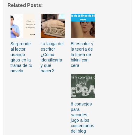
Related Posts:
Sorprende
La fatiga del
El escritor y
al lector
escritor
la teoría de
usando
¿Cómo
la línea de
giros en la
identificarla
bikini con
trama de tu
y qué
cera
novela
hacer?
8 consejos
para
sacarles
jugo a los
comentarios
del blog